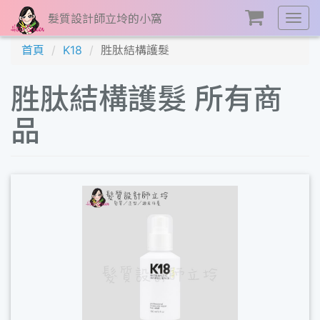
髮質設計師立坽的小窩
展
開
首頁
K18
胜肽結構護髮
選
單
胜肽結構護髮 所有商
品