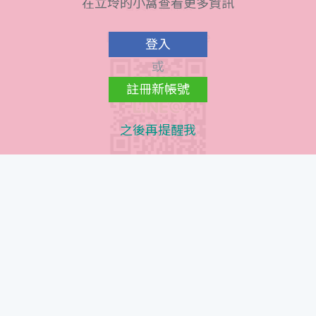
在立坽的小窩查看更多資訊
會員隱私條款
Line@ QR Code
登入
或
註冊新帳號
之後再提醒我
Instagram QR Code