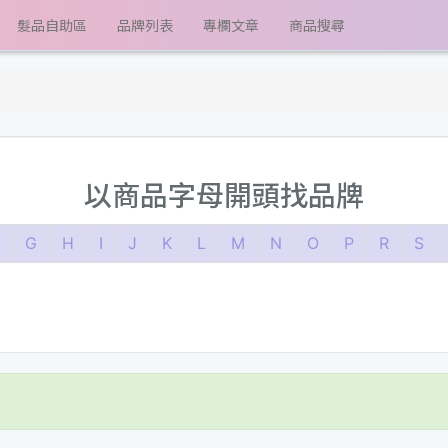
髮品自助區
品牌列表
專欄文章
商品搜尋
以商品字母開頭找品牌
G
H
I
J
K
L
M
N
O
P
R
S