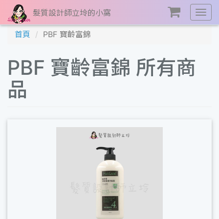
髮質設計師立坽的小窩
展
開
首頁
PBF 寶齡富錦
選
單
PBF 寶齡富錦 所有商
品