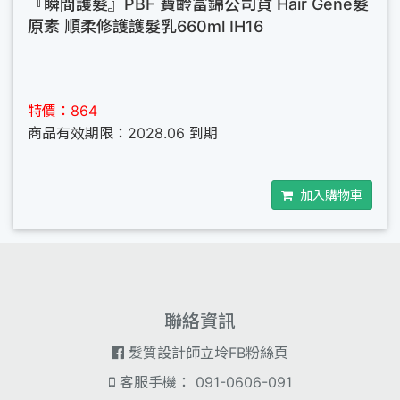
『瞬間護髮』PBF 寶齡富錦公司貨 Hair Gene髮
原素 順柔修護護髮乳660ml IH16
特價：864
商品有效期限：2028.06 到期
加入購物車
聯絡資訊
髮質設計師立坽FB粉絲頁
客服手機： 091-0606-091