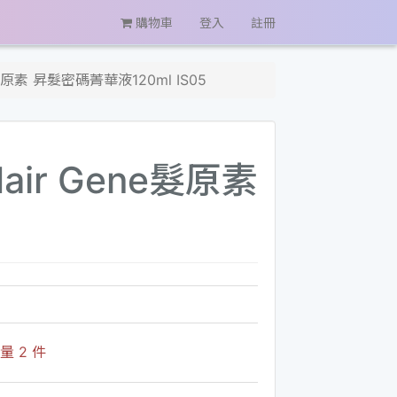
購物車
登入
註冊
原素 昇髮密碼菁華液120ml IS05
ir Gene髮原素
 2 件