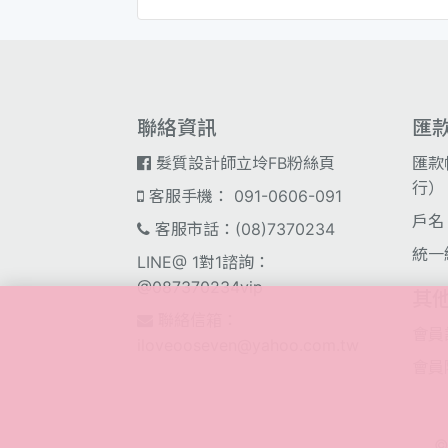
聯絡資訊
匯
髮質設計師立坽FB粉絲頁
匯款
行）；
客服手機： 091-0606-091
戶名
客服市話：(08)7370234
統一
LINE@ 1對1諮詢：
@087370234vip
其
聯絡信箱：
會員
iloveooseven@yahoo.com.tw
會員
©