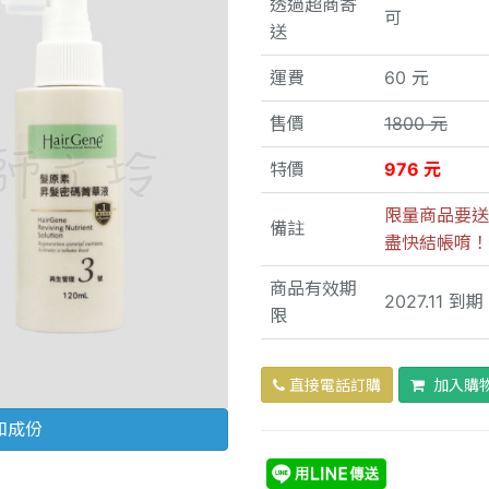
透過超商寄
可
送
運費
60 元
售價
1800 元
特價
976 元
限量商品要送
備註
盡快結帳唷！
商品有效期
2027.11 到期
限
直接電話訂購
加入購
和成份