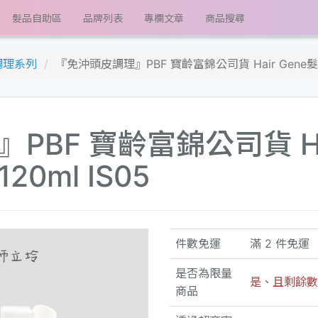
髮品自助區
品牌列表
專欄文章
商品搜尋
強調理系列
『免沖頭皮調理』PBF 寶齡富錦公司貨 Hair Gene髮
BF 寶齡富錦公司貨 Ha
0ml IS05
件數免運
滿 2 件免運
是否為限量
是、且剩餘數量
商品