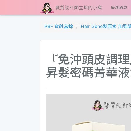
髮質設計師立坽的小窩
最新消息
PBF 寶齡富錦
Hair Gene髮原素 加
『免沖頭皮調理』P
昇髮密碼菁華液12