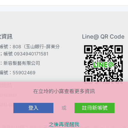
款資訊
Line@ QR Code
帳號：808（玉山銀行-屏東分
帳號 0934940171581
：新容髮藝有限公司
編號：55902469
他連結
在立坽的小窩查看更多資訊
註冊條款
隱私條款
登入
或
註冊新帳號
之後再提醒我
 髮質設計師立坽的小窩. All rights reserved, Since 2015 - 20