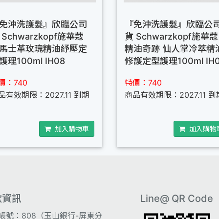
免沖洗護髮』欣臨公司
『免沖洗護髮』欣臨公
 Schwarzkopf施華蔻
貨 Schwarzkopf施華蔻
馬士革玫瑰精油紓壓定
精油奇跡 仙人掌冷萃精
護理100ml IH08
修護定型護理100ml IH
價：740
特價：740
品有效期限：2027.11 到期
商品有效期限：2027.11 到
加入購物車
加入購物
款資訊
Line@ QR Code
帳號：808（玉山銀行-屏東分