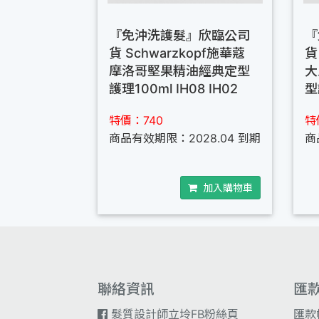
『免沖洗護髮』欣臨公司
『
貨 Schwarzkopf施華蔻
貨
摩洛哥堅果精油經典定型
大
護理100ml IH08 IH02
型
特價：740
特
商品有效期限：2028.04 到期
商
加入購物車
聯絡資訊
匯
髮質設計師立坽FB粉絲頁
匯款