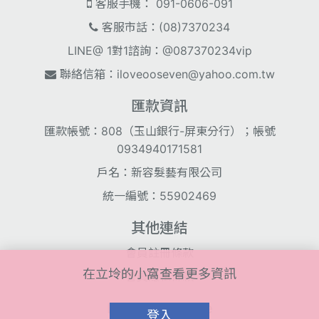
客服手機： 091-0606-091
客服市話：(08)7370234
LINE@ 1對1諮詢：@087370234vip
聯絡信箱：
iloveooseven@yahoo.com.tw
匯款資訊
匯款帳號：808（玉山銀行-屏東分行）；帳號
0934940171581
戶名：新容髮藝有限公司
統一編號：55902469
其他連結
會員註冊條款
在立坽的小窩查看更多資訊
會員隱私條款
Line@ QR Code
登入