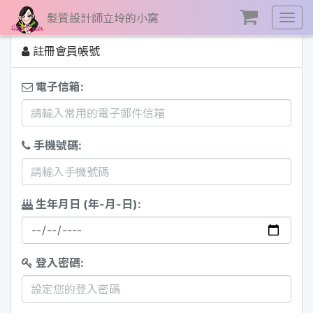
髮質設計師立坽的小窩
展
開
註冊會員帳號
選
單
電子信箱:
手機號碼:
生年月日 (年-月-日):
登入密碼: