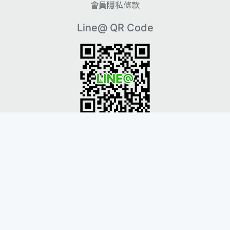
會員隱私條款
Line@ QR Code
Instagram QR Code