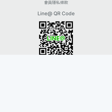
會員隱私條款
Line@ QR Code
Instagram QR Code