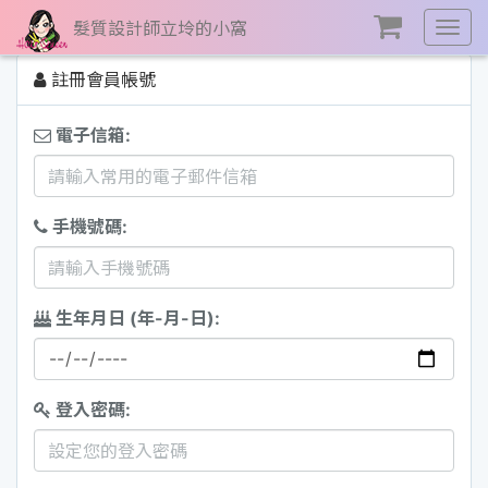
髮質設計師立坽的小窩
展
開
註冊會員帳號
選
單
電子信箱:
手機號碼:
生年月日 (年-月-日):
登入密碼: