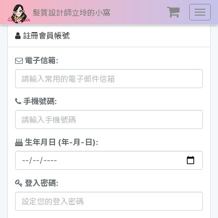
髮質設計師立坽的小窩
展
開
註冊會員帳號
選
單
電子信箱:
手機號碼:
生年月日 (年-月-日):
登入密碼: