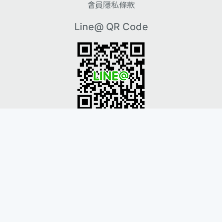
會員隱私條款
Line@ QR Code
Instagram QR Code