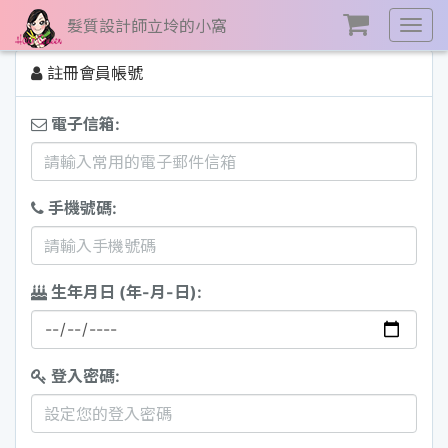
髮質設計師立坽的小窩
展
開
註冊會員帳號
選
單
電子信箱:
手機號碼:
生年月日 (年-月-日):
登入密碼: