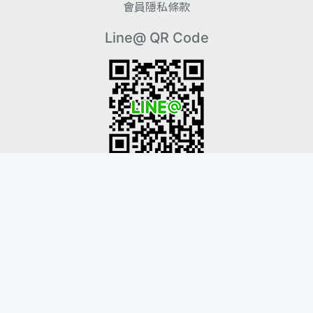
會員隱私條款
Line@ QR Code
Instagram QR Code