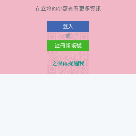
在立坽的小窩查看更多資訊
會員隱私條款
Line@ QR Code
登入
或
註冊新帳號
之後再提醒我
Instagram QR Code