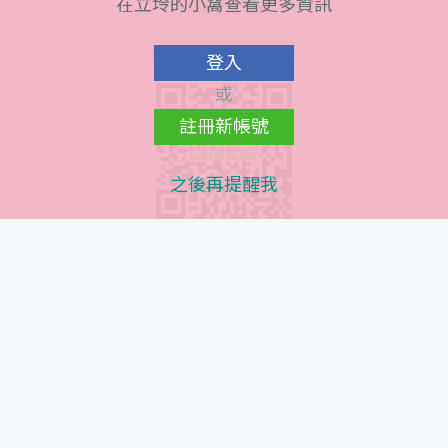
在立坽的小窩查看更多資訊
會員隱私條款
Line@ QR Code
登入
或
註冊新帳號
之後再提醒我
Instagram QR Code