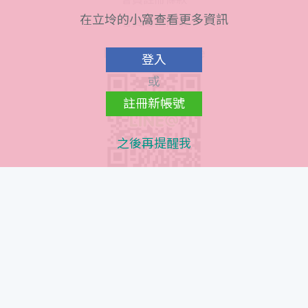
在立坽的小窩查看更多資訊
會員隱私條款
Line@ QR Code
登入
或
註冊新帳號
之後再提醒我
Instagram QR Code