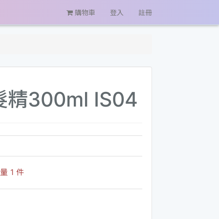
購物車
登入
註冊
300ml IS04
 1 件