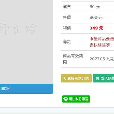
運費
60 元
售價
600 元
特價
349 元
限量商品要送
備註
盡快結帳唷！
商品有效期
2027.05 到
限
直接電話訂購
加入購
和成份