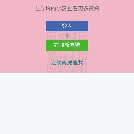
在立坽的小窩查看更多資訊
會員隱私條款
Line@ QR Code
登入
或
註冊新帳號
之後再提醒我
Instagram QR Code