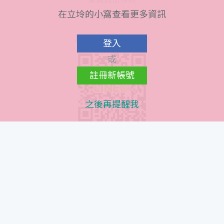
在立坽的小窩查看更多資訊
會員隱私條款
Line@ QR Code
登入
或
註冊新帳號
之後再提醒我
Instagram QR Code