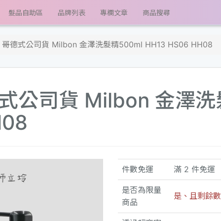
髮品自助區
品牌列表
專欄文章
商品搜尋
德式公司貨 Milbon 金澤洗髮精500ml HH13 HS06 HH08
司貨 Milbon 金澤洗
H08
件數免運
滿 2 件免運
是否為限量
是、且剩餘數量
商品