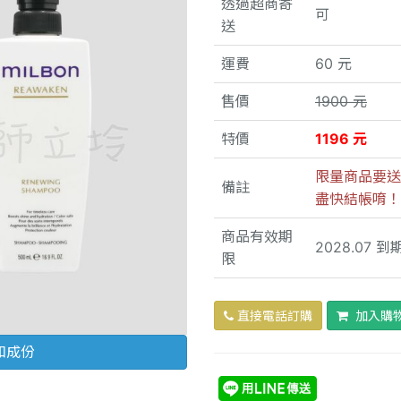
透過超商寄
可
送
運費
60 元
售價
1900 元
特價
1196 元
限量商品要送
備註
盡快結帳唷！
商品有效期
2028.07 到
限
直接電話訂購
加入購
和成份