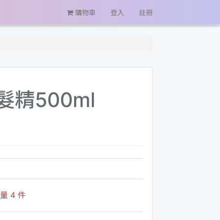
購物車
登入
註冊
髮精500ml
 4 件