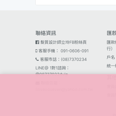
聯絡資訊
匯
髮質設計師立坽FB粉絲頁
匯款
行）；
客服手機： 091-0606-091
戶名
客服市話：(08)7370234
統一
LINE@ 1對1諮詢：
@087370234vip
其
聯絡信箱：
會員
iloveooseven@yahoo.com.tw
會員
©