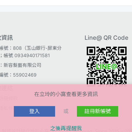
款資訊
Line@ QR Code
帳號：808（玉山銀行-屏東分
帳號 0934940171581
：新容髮藝有限公司
編號：55902469
他連結
在立坽的小窩查看更多資訊
註冊條款
隱私條款
登入
或
註冊新帳號
之後再提醒我
 髮質設計師立坽的小窩. All rights reserved, Since 2015 - 20