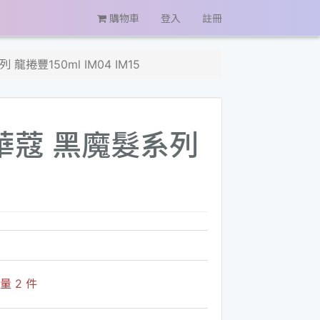
購物車
登入
註冊
捲豐150ml IM04 IM15
施華蔻 黑魔髮系列
 2 件