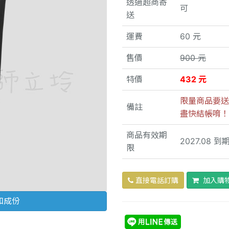
透過超商寄
可
送
運費
60 元
售價
900 元
特價
432 元
限量商品要送
備註
盡快結帳唷！
商品有效期
2027.08 到
限
直接電話訂購
加入購
和成份