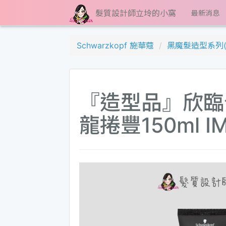
髮質設計師立坽的小窩
最新消息
Schwarzkopf 施華蔻
黑魔髮造型系列(
『造型品』欣臨公
龍捲豐150ml IM