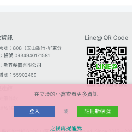
款資訊
Line@ QR Code
帳號：808（玉山銀行-屏東分
帳號 0934940171581
：新容髮藝有限公司
編號：55902469
他連結
在立坽的小窩查看更多資訊
註冊條款
隱私條款
登入
或
註冊新帳號
之後再提醒我
 髮質設計師立坽的小窩. All rights reserved, Since 2015 - 20