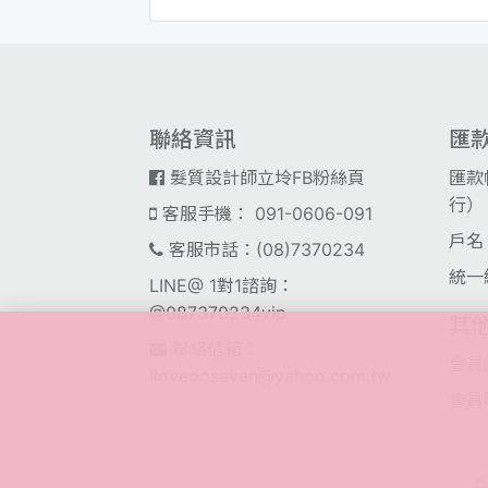
聯絡資訊
匯
髮質設計師立坽FB粉絲頁
匯款
行）；
客服手機： 091-0606-091
戶名
客服市話：(08)7370234
統一
LINE@ 1對1諮詢：
@087370234vip
其
聯絡信箱：
會員
iloveooseven@yahoo.com.tw
會員
©