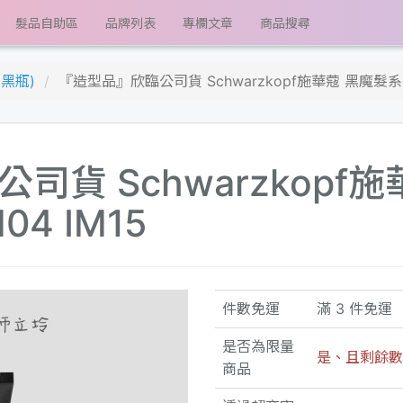
髮品自助區
品牌列表
專欄文章
商品搜尋
黑瓶)
『造型品』欣臨公司貨 Schwarzkopf施華蔻 黑魔髮系列 龍
司貨 Schwarzkopf
04 IM15
件數免運
滿 3 件免運
是否為限量
是、且剩餘數量
商品