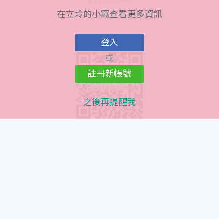
在立坽的小窩查看更多資訊
會員隱私條款
Line@ QR Code
登入
或
註冊新帳號
之後再提醒我
Instagram QR Code