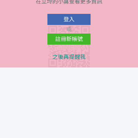
在立坽的小窩查看更多資訊
會員隱私條款
Line@ QR Code
登入
或
註冊新帳號
之後再提醒我
Instagram QR Code