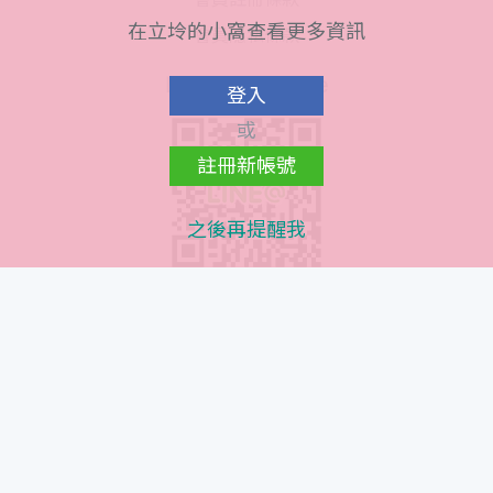
在立坽的小窩查看更多資訊
會員隱私條款
Line@ QR Code
登入
或
註冊新帳號
之後再提醒我
Instagram QR Code