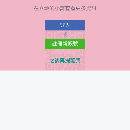
在立坽的小窩查看更多資訊
會員隱私條款
Line@ QR Code
登入
或
註冊新帳號
之後再提醒我
Instagram QR Code