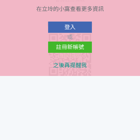
在立坽的小窩查看更多資訊
會員隱私條款
Line@ QR Code
登入
或
註冊新帳號
之後再提醒我
Instagram QR Code