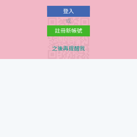
Line@ QR Code
登入
或
註冊新帳號
之後再提醒我
Instagram QR Code
© 髮質設計師立坽的小窩. All rights reserved, Since