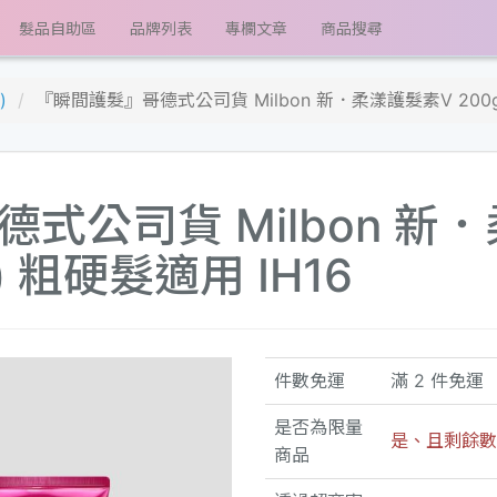
髮品自助區
品牌列表
專欄文章
商品搜尋
)
『瞬間護髮』哥德式公司貨 Milbon 新．柔漾護髮素V 200g
式公司貨 Milbon 新
 粗硬髮適用 IH16
件數免運
滿 2 件免運
是否為限量
是、且剩餘數量
商品