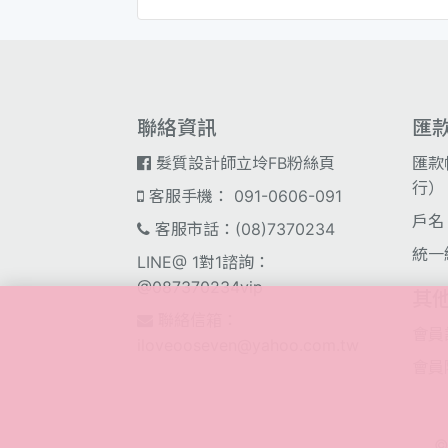
聯絡資訊
匯
髮質設計師立坽FB粉絲頁
匯款
行）；
客服手機： 091-0606-091
戶名
客服市話：(08)7370234
統一
LINE@ 1對1諮詢：
@087370234vip
其
聯絡信箱：
會員
iloveooseven@yahoo.com.tw
會員
©