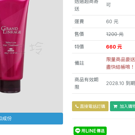
透過超商寄
可
送
運費
60 元
售價
1200 元
特價
660 元
限量商品要送
備註
盡快結帳唷！
商品有效期
2028.10 到
限
直接電話訂購
加入購
和成份