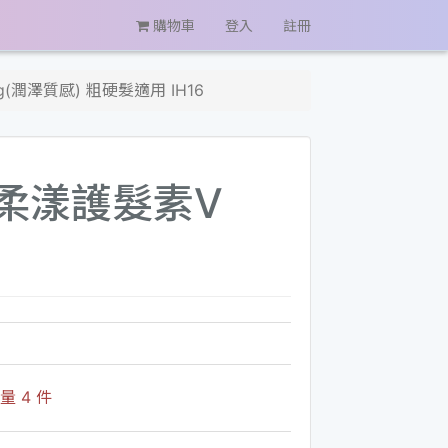
購物車
登入
註冊
(潤澤質感) 粗硬髮適用 IH16
．柔漾護髮素V
 4 件