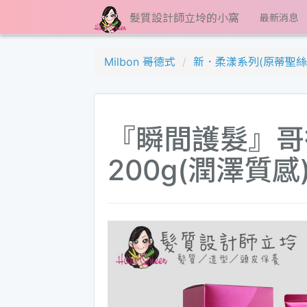
髮質設計師立坽的小窩
最新消息
Milbon 哥德式
新．柔漾系列(原蒂聖絲
『瞬間護髮』哥德
200g(潤澤質感)