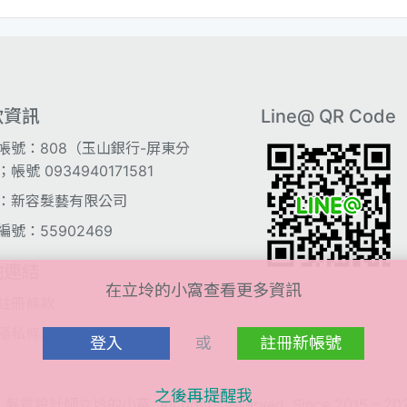
款資訊
Line@ QR Code
帳號：808（玉山銀行-屏東分
帳號 0934940171581
：新容髮藝有限公司
編號：55902469
他連結
在立坽的小窩查看更多資訊
註冊條款
隱私條款
登入
或
註冊新帳號
之後再提醒我
 髮質設計師立坽的小窩. All rights reserved, Since 2015 - 20