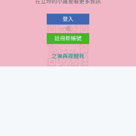
在立坽的小窩查看更多資訊
會員隱私條款
Line@ QR Code
登入
或
註冊新帳號
之後再提醒我
Instagram QR Code