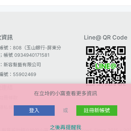
款資訊
Line@ QR Code
帳號：808（玉山銀行-屏東分
帳號 0934940171581
：新容髮藝有限公司
編號：55902469
他連結
在立坽的小窩查看更多資訊
註冊條款
隱私條款
登入
或
註冊新帳號
之後再提醒我
 髮質設計師立坽的小窩. All rights reserved, Since 2015 - 20