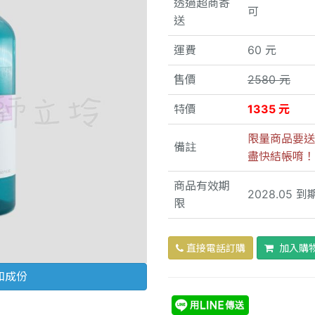
透過超商寄
可
送
運費
60 元
售價
2580 元
特價
1335 元
限量商品要送
備註
盡快結帳唷！
商品有效期
2028.05 到
限
直接電話訂購
加入購
和成份