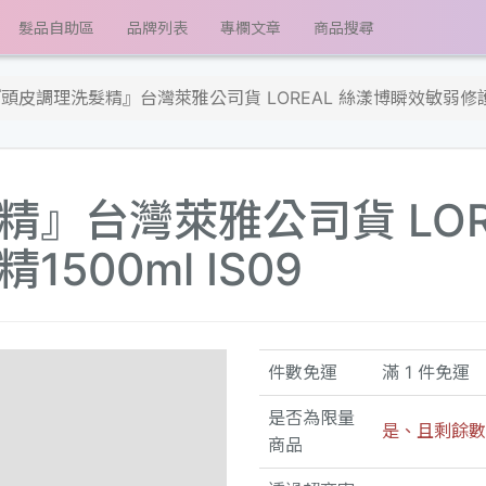
髮品自助區
品牌列表
專欄文章
商品搜尋
頭皮調理洗髮精』台灣萊雅公司貨 LOREAL 絲漾博瞬效敏弱修護洗髮
』台灣萊雅公司貨 LOR
500ml IS09
件數免運
滿 1 件免運
是否為限量
是、且剩餘數量
商品