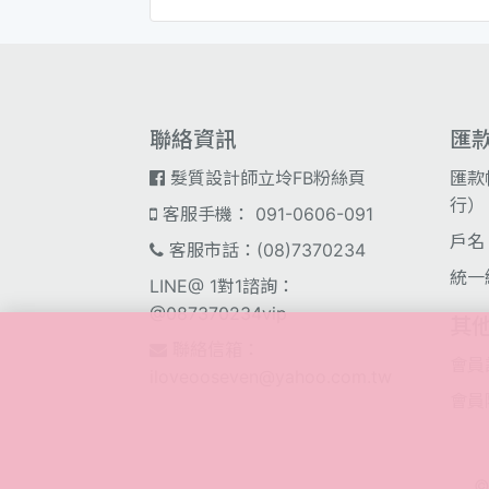
聯絡資訊
匯
髮質設計師立坽FB粉絲頁
匯款
行）；
客服手機： 091-0606-091
戶名
客服市話：(08)7370234
統一
LINE@ 1對1諮詢：
@087370234vip
其
聯絡信箱：
會員
iloveooseven@yahoo.com.tw
會員
©