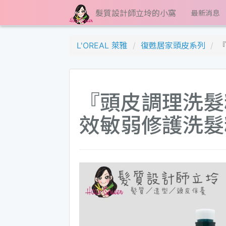
髮質設計師立坽的小窩
最新消息
L'OREAL 萊雅
復甦居家頭皮系列
『
『頭皮調理洗髮精
效敏弱修護洗髮精1