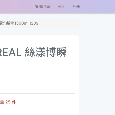
購物車
登入
註冊
精1500ml IS09
EAL 絲漾博瞬
 25 件