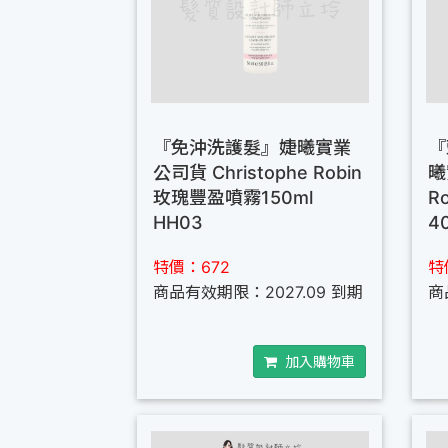
『免沖洗護髮』婕曦實業
『
公司貨 Christophe Robin
曦
玫瑰豐盈噴霧150ml
R
HH03
4
特價：672
特
商品有效期限：2027.09 到期
商
加入購物車