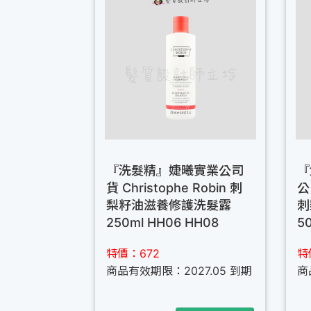
『洗髮精』婕曦實業公司
『
貨 Christophe Robin 刺
公
梨籽油滋養修護洗髮露
刺
250ml HH06 HH08
5
特價：672
特
商品有效期限：2027.05 到期
商