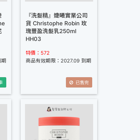
婕
『洗髮精』婕曦實業公司
he
貨 Christophe Robin 玫
泥
瑰豐盈洗髮乳250ml
HH03
特價：572
到期
商品有效期限：2027.09 到期
車
已售完