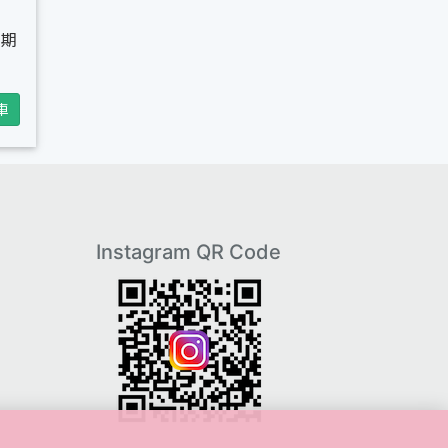
到期
車
Instagram QR Code