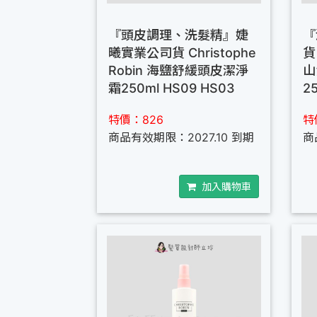
『頭皮調理、洗髮精』婕
『
曦實業公司貨 Christophe
貨 
Robin 海鹽舒緩頭皮潔淨
山
霜250ml HS09 HS03
2
特價：826
特
商品有效期限：2027.10 到期
商
加入購物車