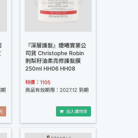
司
『深層護髮』婕曦實業公
玫
司貨 Christophe Robin
刺梨籽油柔亮修護髮膜
250ml HH06 HH08
特價：1105
到期
商品有效期限：2027.12 到期
完
加入購物車