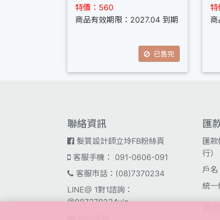
特價：560
特
商品有效期限：2027.04 到期
商
已售完
聯絡資訊
匯
髮質設計師立坽FB粉絲頁
匯款
行）；
客服手機： 091-0606-091
戶名
客服市話：(08)7370234
統一
LINE@ 1對1諮詢：
@087370234vip
其
聯絡信箱：