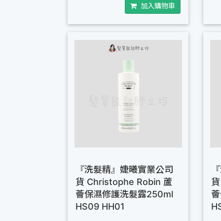
加入購物車
『洗髮精』婕曦實業公司
『
貨 Christophe Robin 蘆
貨 
薈保濕修護洗髮露250ml
薈
HS09 HH01
H