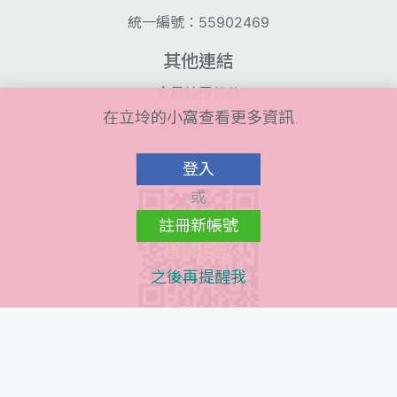
統一編號：55902469
其他連結
會員註冊條款
在立坽的小窩查看更多資訊
會員隱私條款
Line@ QR Code
登入
或
註冊新帳號
之後再提醒我
Instagram QR Code