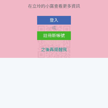
在立坽的小窩查看更多資訊
會員隱私條款
Line@ QR Code
登入
或
註冊新帳號
之後再提醒我
Instagram QR Code