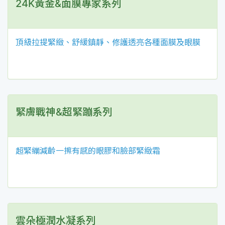
24K黃金&面膜專家系列
頂級拉提緊緻、舒緩鎮靜、修護透亮各種面膜及眼膜
緊膚戰神&超緊蹦系列
超緊繃減齡一擦有感的眼膠和臉部緊緻霜
雲朵極潤水凝系列