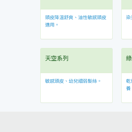
頭皮降溫舒爽、油性敏感頭皮
染
適用。
天空系列
綠
敏感頭皮、幼兒細弱髮絲。
乾
養