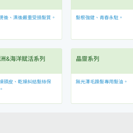
燙後、漂後嚴重受損髮質。
髮根強健、青春永駐。
洲&海洋賦活系列
晶靈系列
燥頭皮、乾燥糾結髮絲保
無光澤毛躁髮專用髮油。
。